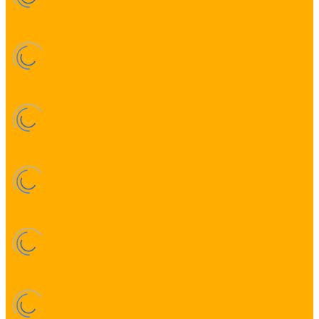
Монтаж уличного освещения
Новогодняя иллюминация коммерческих объектов
Украшение деревьев и парков гирляндами
Украшение загородного дома к Новому Году
Изготовление вывесок и табличек