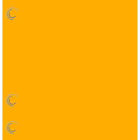
Светодиодный гибкий неон
Все для подключения дюралайта и гибкого неона
Услуги
Наружное освещение
Управление светом
Интерьерное освещение
Ландшафтное освещение
Внутреннее освещение
Другие услуги
Монтажные работы
Праздничное освещение
Производство
Подсветка загородного дома