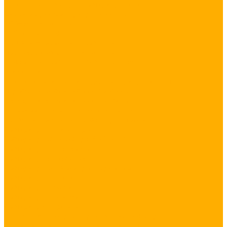
RGB контроллеры для светодиодной ленты
Диммеры для светодиодной ленты
RGB+W контроллеры
MIX контроллеры
Датчики управления освещением
Программируемые контроллеры
Управление светом с телефона по WiFi
Усилители
Алюминиевый профиль для светодиодной ленты
Подвесной алюминиевый профиль
Накладной алюминиевый профиль
Встраиваемый алюминиевый профиль
Заглушки, крепления, экраны для профиля
Светодиодные гирлянды
Светодиодная гирлянда БЕЛТ-ЛАЙТ
Светодиодные занавесы
Светодиодная бахрома
Светодиодные гирлянды на деревья
Светодиодные нити
Светодиодные сети
Светодиодные фигуры
Светодиодные деревья
Комплектующие для подключения гирлянд
Блоки питания для светодиодной ленты