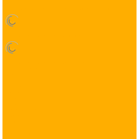
Подготовка светодиодного оборудования к монтажу
Изготовление светильников на заказ
Изготовление светильников из профиля
Готовые решения
Наши проекты
Референсы
Компания
Новости
Статьи
Отзывы
Политика конфиденциальности
Реквизиты
Контакты
...
Каталог товаров
Готовые решения освещения