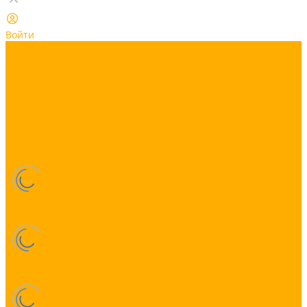
Войти
Каталог товаров
Готовые решения освещения
Светильники светодиодные
Светодиодная лента
Управление освещением
Алюминиевый профиль для светодиодной ленты
Светодиодные гирлянды
Блоки питания для светодиодной ленты
Светодиодный дюралайт и гибкий неон
Подсветка для кухни
Подсветка лестницы