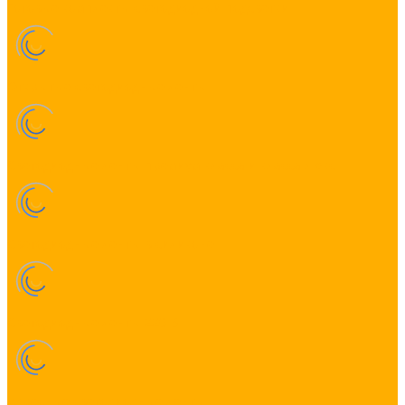
Готовые комплекты светодиодной подсветки
Открытые светодиодные ленты
Светодиодные ленты премиум класса и класса люкс
Светодиодные ленты в силиконе
Светодиодные ленты 220 В
Адресные светодиодные ленты