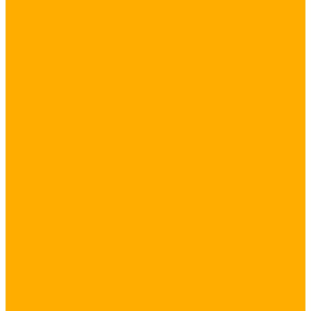
Сетевые адаптеры
Блоки питания в защитном кожухе
Компактные источники питания
Герметичные блоки питания в пластиковом корпусе
Герметичные блоки питания в металлическом корпусе
Дождестойкие блоки питания
Светодиодный дюралайт и гибкий неон
Светодиодный дюралайт
Светодиодный гибкий неон
Все для подключения дюралайта и гибкого неона
Услуги
Наружное освещение
Подсветка загородного дома
Контурная подсветка зданий
sprintest
Декоративное уличное освещение
Декоративное освещение зданий
Декоративное освещение дома
Архитектурная подсветка объекта
Управление светом
Интерьерное освещение
Ландшафтное освещение
Освещение садового участка