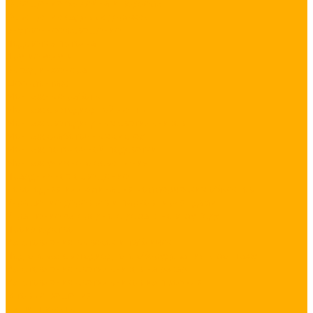
Освещение бассейна и водоема
Освещение садовых дорожек
Внутреннее освещение
Подсветка потолка
Другие услуги
Выезд инженера
Шеф-монтаж
Монтажные работы
Монтаж светодиодной ленты
Монтаж светодиодных светильников
Монтаж слаботочных систем
Монтаж потолочной подсветки
Монтаж уличного освещения
Праздничное освещение
Новогодняя иллюминация коммерческих объектов
Украшение деревьев и парков гирляндами
Украшение загородного дома к Новому Году
Производство
Изготовление вывесок и табличек
Подготовка светодиодного оборудования к монтажу
Изготовление светильников на заказ
Изготовление светильников из профиля
Готовые решения
Наши проекты