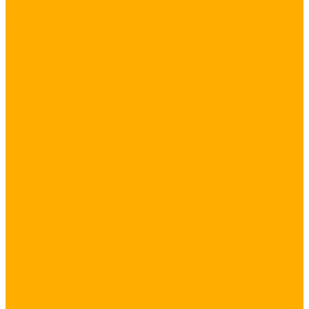
Подсветка для кухни
Подсветка лестницы
Подсветка шкафа, ящиков и полок
Светильники светодиодные
Линейный светодиодный светильник
Настенные светодиодные светильники
Потолочные светодиодные светильники
Промышленные светильники
Светильники для ЖКХ
Светодиодные светильники из профиля
Торгово-офисные светильники
Уличные светильники и прожекторы
Декоративные светодиодные светильники и люстры
Светодиодная лента
Готовые комплекты светодиодной подсветки
Открытые светодиодные ленты
Светодиодные ленты премиум класса и класса люкс
Светодиодные ленты в силиконе
Светодиодные ленты 220 В
Адресные светодиодные ленты
Светодиодные ленты бокового свечения
Все для монтажа светодиодной ленты
Управление освещением