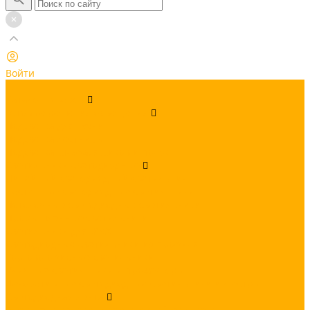
Войти
...
Каталог товаров
Готовые решения освещения
Подсветка для кухни
Подсветка лестницы
Подсветка шкафа, ящиков и полок
Светильники светодиодные
Линейный светодиодный светильник
Настенные светодиодные светильники
Потолочные светодиодные светильники
Промышленные светильники
Светильники для ЖКХ
Светодиодные светильники из профиля
Торгово-офисные светильники
Уличные светильники и прожекторы
Декоративные светодиодные светильники и люстры
Светодиодная лента
Готовые комплекты светодиодной подсветки