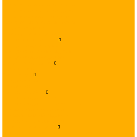
Декоративное уличное освещение
Декоративное освещение зданий
Декоративное освещение дома
Архитектурная подсветка объекта
Управление светом
Интерьерное освещение
Ландшафтное освещение
Освещение садового участка
Освещение бассейна и водоема
Освещение садовых дорожек
Внутреннее освещение
Подсветка потолка
Другие услуги
Выезд инженера
Шеф-монтаж
Монтажные работы
Монтаж светодиодной ленты
Монтаж светодиодных светильников
Монтаж слаботочных систем
Монтаж потолочной подсветки
Монтаж уличного освещения
Праздничное освещение
Новогодняя иллюминация коммерческих объектов