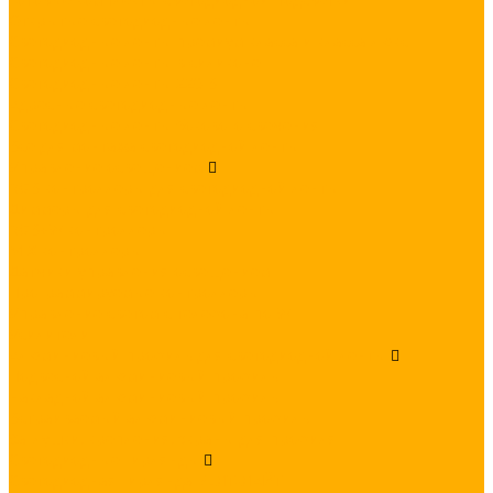
Открытые светодиодные ленты
Светодиодные ленты премиум класса и класса люкс
Светодиодные ленты в силиконе
Светодиодные ленты 220 В
Адресные светодиодные ленты
Светодиодные ленты бокового свечения
Все для монтажа светодиодной ленты
Управление освещением
RGB контроллеры для светодиодной ленты
Диммеры для светодиодной ленты
RGB+W контроллеры
MIX контроллеры
Датчики управления освещением
Программируемые контроллеры
Управление светом с телефона по WiFi
Усилители
Алюминиевый профиль для светодиодной ленты
Подвесной алюминиевый профиль
Накладной алюминиевый профиль
Встраиваемый алюминиевый профиль
Заглушки, крепления, экраны для профиля
Светодиодные гирлянды
Светодиодная гирлянда БЕЛТ-ЛАЙТ