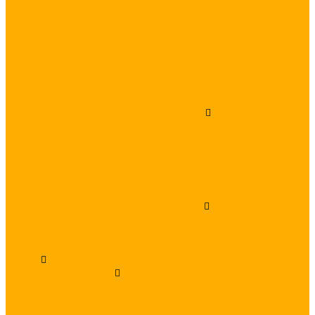
Светодиодные занавесы
Светодиодная бахрома
Светодиодные гирлянды на деревья
Светодиодные нити
Светодиодные сети
Светодиодные фигуры
Светодиодные деревья
Комплектующие для подключения гирлянд
Блоки питания для светодиодной ленты
Сетевые адаптеры
Блоки питания в защитном кожухе
Компактные источники питания
Герметичные блоки питания в пластиковом корпусе
Герметичные блоки питания в металлическом корпусе
Дождестойкие блоки питания
Светодиодный дюралайт и гибкий неон
Светодиодный дюралайт
Светодиодный гибкий неон
Все для подключения дюралайта и гибкого неона
Услуги
Наружное освещение
Подсветка загородного дома
Контурная подсветка зданий
sprintest