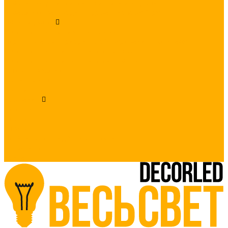
Украшение деревьев и парков гирляндами
Украшение загородного дома к Новому Году
Производство
Изготовление вывесок и табличек
Подготовка светодиодного оборудования к монтажу
Изготовление светильников на заказ
Изготовление светильников из профиля
Готовые решения
Наши проекты
Референсы
Компания
Новости
Статьи
Отзывы
Политика конфиденциальности
Реквизиты
Контакты