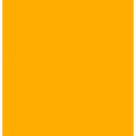
Подсветка шкафа, ящиков и полок
Светильники светодиодные
Линейный светодиодный светильник
Настенные светодиодные светильники
Потолочные светодиодные светильники
Промышленные светильники
Светильники для ЖКХ
Светодиодные светильники из профиля
Торгово-офисные светильники
Уличные светильники и прожекторы
Декоративные светодиодные светильники и люстры
Светодиодная лента
Готовые комплекты светодиодной подсветки
Открытые светодиодные ленты
Светодиодные ленты премиум класса и класса люкс
Светодиодные ленты в силиконе
Светодиодные ленты 220 В
Адресные светодиодные ленты
Светодиодные ленты бокового свечения
Все для монтажа светодиодной ленты
Управление освещением
RGB контроллеры для светодиодной ленты
Диммеры для светодиодной ленты