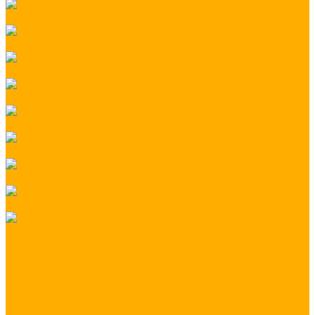
Сетевые адаптеры
Блоки питания в защитном кожухе
Компактные источники питания
Герметичные блоки питания в пластиковом корпусе
Герметичные блоки питания в металлическом корпусе
Дождестойкие блоки питания
Светодиодный дюралайт
Светодиодный гибкий неон
Все для подключения дюралайта и гибкого неона
Услуги
Наружное освещение
Управление светом
Интерьерное освещение
Ландшафтное освещение
Внутреннее освещение