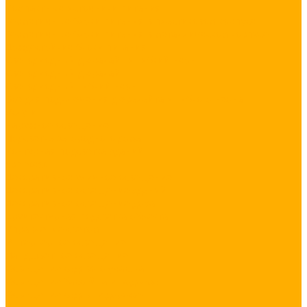
Компактные источники питания
Герметичные блоки питания в пластиковом корпусе
Герметичные блоки питания в металлическом корпусе
Дождестойкие блоки питания
Светодиодный дюралайт и гибкий неон
Светодиодный дюралайт
Светодиодный гибкий неон
Все для подключения дюралайта и гибкого неона
Услуги
Наружное освещение
Подсветка загородного дома
Контурная подсветка зданий
sprintest
Декоративное уличное освещение
Декоративное освещение зданий
Декоративное освещение дома
Архитектурная подсветка объекта
Управление светом
Интерьерное освещение
Ландшафтное освещение
Освещение садового участка
Освещение бассейна и водоема
Освещение садовых дорожек