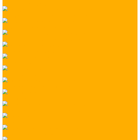
Адресные светодиодные ленты
Светодиодные ленты бокового свечения
Все для монтажа светодиодной ленты
RGB контроллеры для светодиодной ленты
Диммеры для светодиодной ленты
RGB+W контроллеры
MIX контроллеры
Датчики управления освещением
Программируемые контроллеры
Управление светом с телефона по WiFi
Усилители
Подвесной алюминиевый профиль