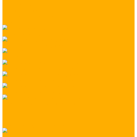
Другие услуги
Монтажные работы
Праздничное освещение
Производство
Подсветка загородного дома
Контурная подсветка зданий
sprintest
Декоративное уличное освещение
Декоративное освещение зданий
Декоративное освещение дома
Архитектурная подсветка объекта
Освещение садового участка
Освещение бассейна и водоема