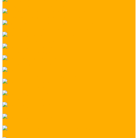
Накладной алюминиевый профиль
Встраиваемый алюминиевый профиль
Заглушки, крепления, экраны для профиля
Светодиодная гирлянда БЕЛТ-ЛАЙТ
Светодиодные занавесы
Светодиодная бахрома
Светодиодные гирлянды на деревья
Светодиодные нити
Светодиодные сети
Светодиодные фигуры
Светодиодные деревья
Комплектующие для подключения гирлянд