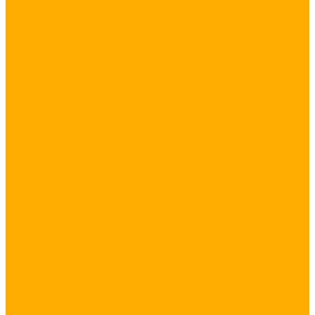
RGB+W контроллеры
MIX контроллеры
Датчики управления освещением
Программируемые контроллеры
Управление светом с телефона по WiFi
Усилители
Алюминиевый профиль для светодиодной ленты
Подвесной алюминиевый профиль
Накладной алюминиевый профиль
Встраиваемый алюминиевый профиль
Заглушки, крепления, экраны для профиля
Светодиодные гирлянды
Светодиодная гирлянда БЕЛТ-ЛАЙТ
Светодиодные занавесы
Светодиодная бахрома
Светодиодные гирлянды на деревья
Светодиодные нити
Светодиодные сети
Светодиодные фигуры
Светодиодные деревья
Комплектующие для подключения гирлянд
Блоки питания для светодиодной ленты
Сетевые адаптеры
Блоки питания в защитном кожухе