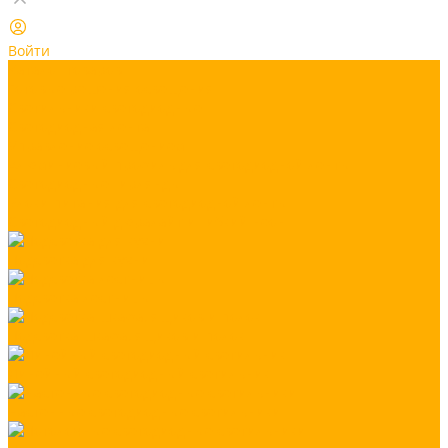
Войти
Каталог товаров
Готовые решения освещения
Светильники светодиодные
Светодиодная лента
Управление освещением
Алюминиевый профиль для светодиодной ленты
Светодиодные гирлянды
Блоки питания для светодиодной ленты
Светодиодный дюралайт и гибкий неон
Подсветка для кухни
Подсветка лестницы
Подсветка шкафа, ящиков и полок
Линейный светодиодный светильник
Настенные светодиодные светильники