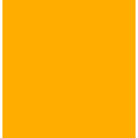
Внутреннее освещение
Подсветка потолка
Другие услуги
Выезд инженера
Шеф-монтаж
Монтажные работы
Монтаж светодиодной ленты
Монтаж светодиодных светильников
Монтаж слаботочных систем
Монтаж потолочной подсветки
Монтаж уличного освещения
Праздничное освещение
Новогодняя иллюминация коммерческих объектов
Украшение деревьев и парков гирляндами
Украшение загородного дома к Новому Году
Производство
Изготовление вывесок и табличек
Подготовка светодиодного оборудования к монтажу
Изготовление светильников на заказ
Изготовление светильников из профиля
Готовые решения
Наши проекты
Референсы
Компания