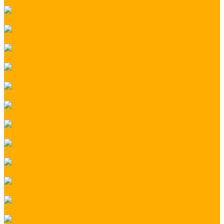
Потолочные светодиодные светильники
Промышленные светильники
Светильники для ЖКХ
Светодиодные светильники из профиля
Торгово-офисные светильники
Уличные светильники и прожекторы
Декоративные светодиодные светильники и люстры
Готовые комплекты светодиодной подсветки
Открытые светодиодные ленты
Светодиодные ленты премиум класса и класса люкс
Светодиодные ленты в силиконе
Светодиодные ленты 220 В