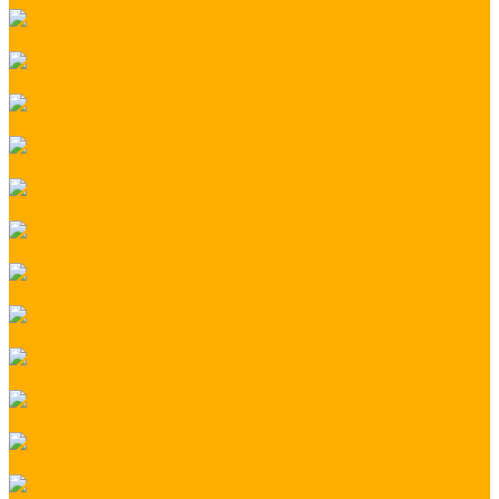
Освещение садовых дорожек
Подсветка потолка
Выезд инженера
Шеф-монтаж
Монтаж светодиодной ленты
Монтаж светодиодных светильников
Монтаж слаботочных систем
Монтаж потолочной подсветки
Монтаж уличного освещения
Новогодняя иллюминация коммерческих объектов
Украшение деревьев и парков гирляндами