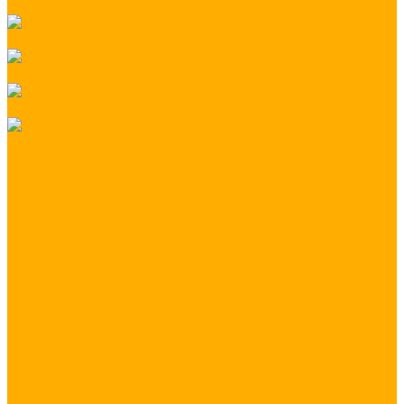
Украшение загородного дома к Новому Году
Изготовление вывесок и табличек
Подготовка светодиодного оборудования к монтажу
Изготовление светильников на заказ
Изготовление светильников из профиля
Готовые решения
Наши проекты
Референсы
Компания
Новости
Статьи
Отзывы
Политика конфиденциальности
Реквизиты
Контакты
...
Каталог товаров
Готовые решения освещения
Подсветка для кухни
Подсветка лестницы