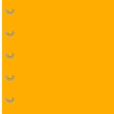
RGB контроллеры для светодиодной ленты
Диммеры для светодиодной ленты
RGB+W контроллеры
MIX контроллеры
Датчики управления освещением