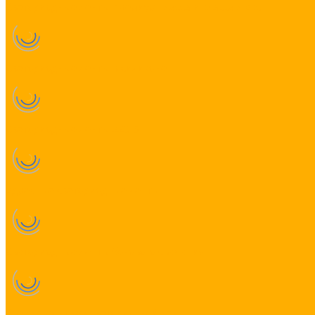
Светодиодные ленты премиум класса и класса люкс
Светодиодные ленты в силиконе
Светодиодные ленты 220 В
Адресные светодиодные ленты
Светодиодные ленты бокового свечения
Все для монтажа светодиодной ленты