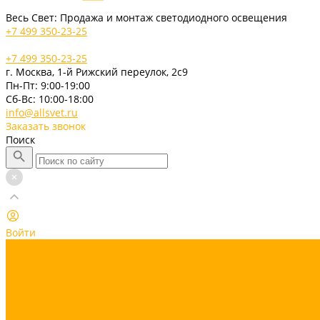
Весь Свет: Продажа и монтаж светодиодного освещения
+7 499 350-23-25
+7 499 350-23-25
г. Москва, 1-й Рижский переулок, 2с9
Пн-Пт: 9:00-19:00
Cб-Вс: 10:00-18:00
info@allsvet.ru
Заказать звонок
Поиск
Войти
Каталог товаров
Готовые решения освещения
Светильники светодиодные
Светодиодная лента
Управление освещением
Алюминиевый профиль для светодиодной ленты