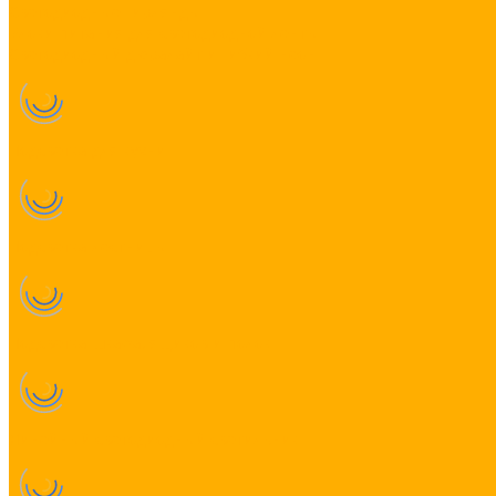
Светодиодные гирлянды
Блоки питания для светодиодной ленты
Светодиодный дюралайт и гибкий неон
Подсветка для кухни
Подсветка лестницы
Подсветка шкафа, ящиков и полок
Линейный светодиодный светильник